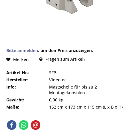
Bitte anmelden
, um den Preis anzuzeigen.
Fragen zum Artikel?
Merken
Artikel-Nr.:
SFP
Hersteller:
Videotec
Info:
Mastschelle für bis zu 2
Montagekonsolen
Gewicht:
0,90 kg
Maße:
152 cm
x
173 cm
x
115 cm
(L x B x H)