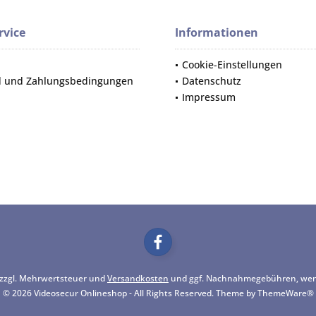
rvice
Informationen
Cookie-Einstellungen
d und Zahlungsbedingungen
Datenschutz
Impressum
h zzgl. Mehrwertsteuer und
Versandkosten
und ggf. Nachnahmegebühren, wenn
© 2026 Videosecur Onlineshop - All Rights Reserved. Theme by
ThemeWare®