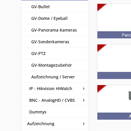
Bullet Kameras
GV-Bullet
GV-Dome / Eyeball
GV-Panorama Kameras
Pan
GV-Sonderkameras
Fisheye Kamer
GV-PTZ
GV-Montagezubehör
Aufzeichnung / Server
PTZ Speeddome
IP - Hikvision HiWatch
BNC - AnalogHD / CVBS
Dummys
Aufzeichnung