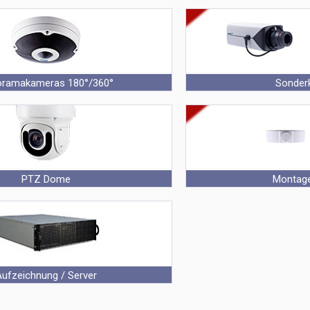
 von Geovision
Dome Kameras von Geov
oramakameras 180°/360°
Sonder
as von Geovision
Boxed Kameras von Geo
PTZ Dome
Montag
 Kameras von Geovision
Montagezubehör für Ge
Aufzeichnung / Server