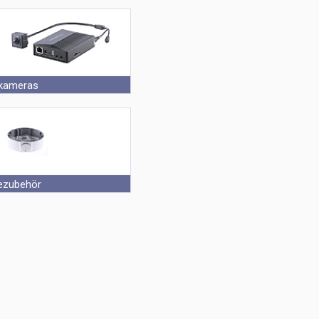
ision
kameras
vision
ezubehör
ovision Kameras