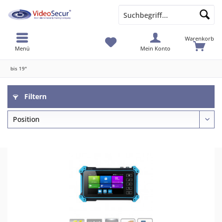
Warenkorb
Menü
Mein Konto
bis 19"
Filtern