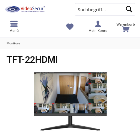
Warenkorb
Menü
Mein Konto
Monitore
TFT-22HDMI