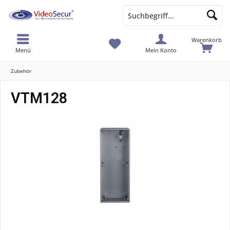
Warenkorb
Menü
Mein Konto
Zubehör
VTM128