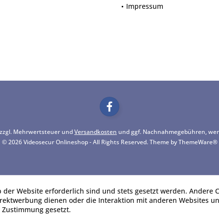
Impressum
h zzgl. Mehrwertsteuer und
Versandkosten
und ggf. Nachnahmegebühren, wenn
© 2026 Videosecur Onlineshop - All Rights Reserved. Theme by
ThemeWare®
b der Website erforderlich sind und stets gesetzt werden. Andere C
irektwerbung dienen oder die Interaktion mit anderen Websites u
r Zustimmung gesetzt.